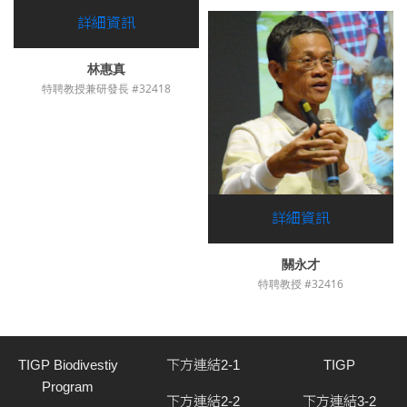
詳細資訊
林惠真
特聘教授兼研發長 #32418
詳細資訊
關永才
特聘教授 #32416
TIGP Biodivestiy
下方連結2-1
TIGP
Program
下方連結2-2
下方連結3-2